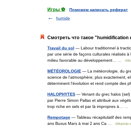
Игры ⚽
Поможем написать реферат
humide
Смотреть что такое "humidification 
Travail du sol
— Labour traditionnel à tractio
par une série de façons culturales réalisés à 
milieu favorable au développement… …
Wik
MÉTÉOROLOGIE
— La météorologie, du g
science de l’atmosphère; plus exactement, e
déterminent l’évolution et rend compte d
HALOPHYTES
— Venant du grec halos (sel) e
par Pierre Simon Pallas et attribué aux végéta
trop riche en sels et par là impropres à… 
Rempotage
— Tableau récapitulatif des re
ans Buxus Mars à mai 2 ans Ca …
Wikipédia 