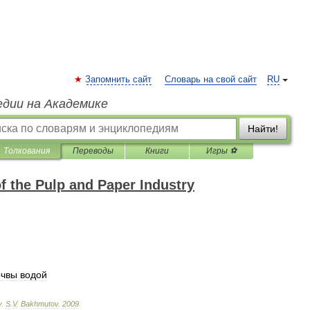
Запомнить сайт
Словарь на свой сайт
RU
едии на Академике
Найти!
Толкования
Переводы
Книги
Игры ⚽
f the Pulp and Paper Industry
очвы
водой
y
.
S
.
V
.
Bakhmutov
.
2009
.