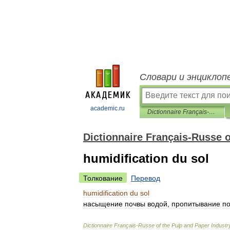
Словари и энциклоп
academic.ru
Dictionnaire Français-Russe of the Pulp and Paper Industry
Dictionnaire Français-Russe o
humidification du sol
Толкование
Перевод
humidification
du
sol
насыщение
почвы
водой
,
пропитывание
п
Dictionnaire
Français
-
Russe
of
the
Pulp
and
Paper
Industr