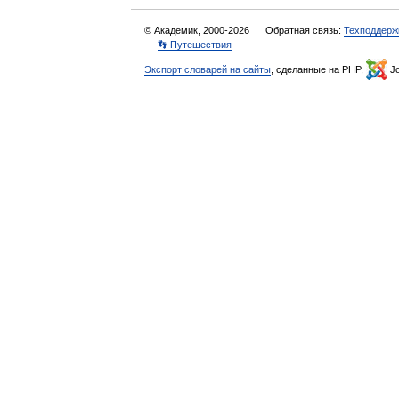
© Академик, 2000-2026
Обратная связь:
Техподдерж
👣 Путешествия
Экспорт словарей на сайты
, сделанные на PHP,
Jo