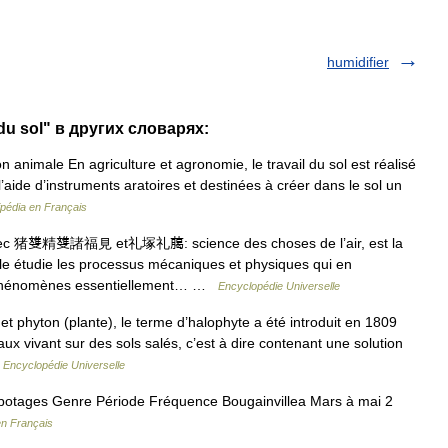
humidifier
du sol" в других словарях:
n animale En agriculture et agronomie, le travail du sol est réalisé
l’aide d’instruments aratoires et destinées à créer dans le sol un
ipédia en Français
rec 猪﨎精﨎諸福見 et礼塚礼﨟: science des choses de l’air, est la
lle étudie les processus mécaniques et physiques qui en
es phénomènes essentiellement… …
Encyclopédie Universelle
t phyton (plante), le terme d’halophyte a été introduit en 1809
ux vivant sur des sols salés, c’est à dire contenant une solution
…
Encyclopédie Universelle
mpotages Genre Période Fréquence Bougainvillea Mars à mai 2
en Français