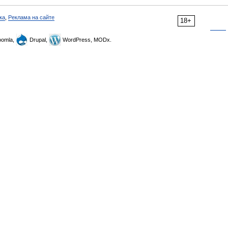
ка
,
Реклама на сайте
18+
omla,
Drupal,
WordPress, MODx.